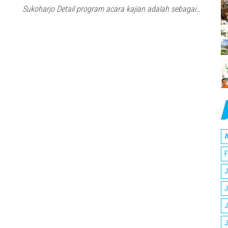
Sukoharjo Detail program acara kajian adalah sebagai…
A
F
J
J
J
J