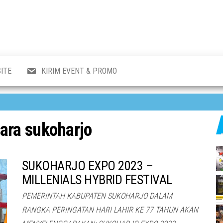
al
i
,
,
ran,
ITE
KIRIM EVENT & PROMO
a &
o
p,
aru
l.
cara sukoharjo
SUKOHARJO EXPO 2023 –
MILLENIALS HYBRID FESTIVAL
PEMERINTAH KABUPATEN SUKOHARJO DALAM
RANGKA PERINGATAN HARI LAHIR KE 77 TAHUN AKAN