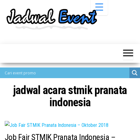
Skip
to
the
content
Informasi
Jadwal
Jadwal,
Event,
Event,
Acara,
Info
Pameran,
Pameran,
Seminar,
Promo,
Acara &
Bazaar,
Promo
Workshop,
jadwal acara stmik pranata
Job Fair,
Terbaru
Lomba dll.
indonesia
Job Fair STMIK Pranata Indonesia –