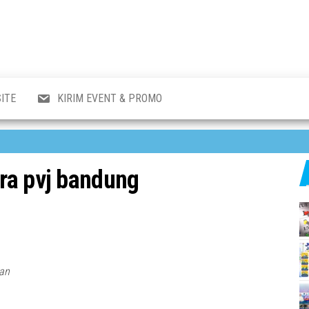
al
i
,
,
ran,
ITE
KIRIM EVENT & PROMO
a &
o
p,
aru
l.
ara pvj bandung
pan