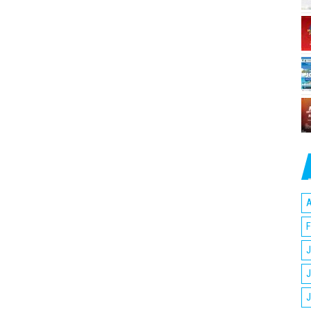
A
F
J
J
J