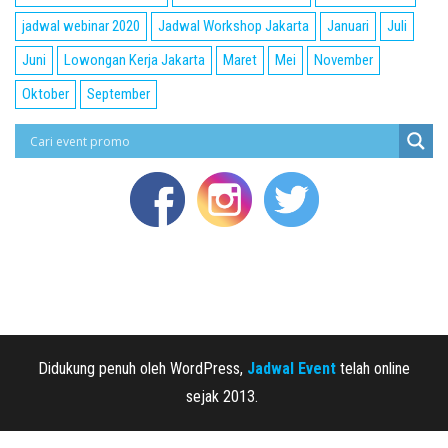
jadwal webinar 2020
Jadwal Workshop Jakarta
Januari
Juli
Juni
Lowongan Kerja Jakarta
Maret
Mei
November
Oktober
September
Didukung penuh oleh WordPress,
Jadwal Event
telah online
sejak 2013.