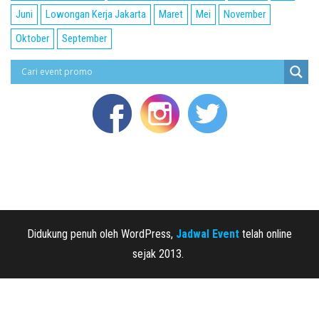
Juni
Lowongan Kerja Jakarta
Maret
Mei
November
Oktober
September
Didukung penuh oleh WordPress,
Jadwal Event
telah online
sejak 2013.