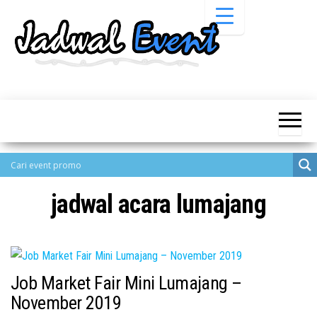
Skip
to
the
content
Informasi
Jadwal
Jadwal,
Event,
Event,
Acara,
Info
Pameran,
Pameran,
Seminar,
Promo,
Acara &
Bazaar,
Promo
Workshop,
jadwal acara lumajang
Job Fair,
Terbaru
Lomba dll.
Job Market Fair Mini Lumajang –
November 2019