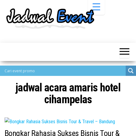
Skip
to
the
content
Informasi
Jadwal
Jadwal,
Event,
Event,
Acara,
Info
Pameran,
Pameran,
Seminar,
Promo,
Acara &
Bazaar,
Promo
Workshop,
jadwal acara amaris hotel
Job Fair,
Terbaru
Lomba dll.
cihampelas
Bongkar Rahasia Sukses Bisnis Tour &