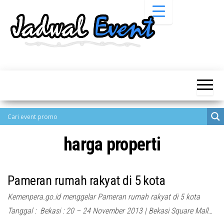
Skip
to
the
content
Informasi
Jadwal
Jadwal,
Event,
Event,
Acara,
Info
Pameran,
Pameran,
Seminar,
Promo,
Acara &
Bazaar,
Promo
Workshop,
harga properti
Job Fair,
Terbaru
Lomba dll.
Pameran rumah rakyat di 5 kota
Kemenpera.go.id menggelar Pameran rumah rakyat di 5 kota
Tanggal : Bekasi : 20 – 24 November 2013 | Bekasi Square Mall…