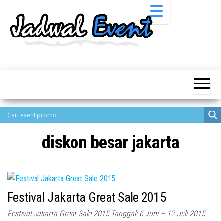
Skip
to
the
content
Informasi
Jadwal
Jadwal,
Event,
Event,
Acara,
Info
Pameran,
Pameran,
Seminar,
Promo,
Acara &
Bazaar,
Promo
Workshop,
diskon besar jakarta
Job Fair,
Terbaru
Lomba dll.
Festival Jakarta Great Sale 2015
Festival Jakarta Great Sale 2015 Tanggal: 6 Juni – 12 Juli 2015