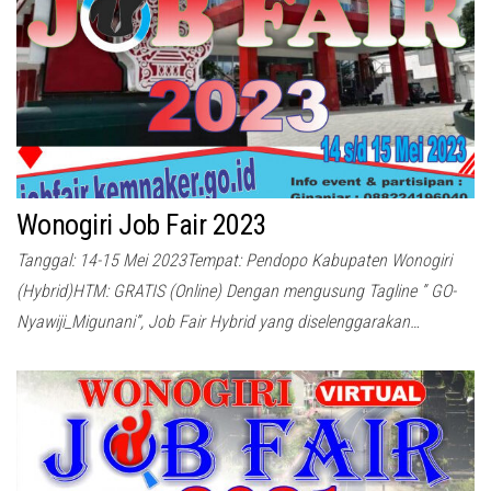
Wonogiri Job Fair 2023
Tanggal: 14-15 Mei 2023Tempat: Pendopo Kabupaten Wonogiri
(Hybrid)HTM: GRATIS (Online) Dengan mengusung Tagline ” GO-
Nyawiji_Migunani”, Job Fair Hybrid yang diselenggarakan…