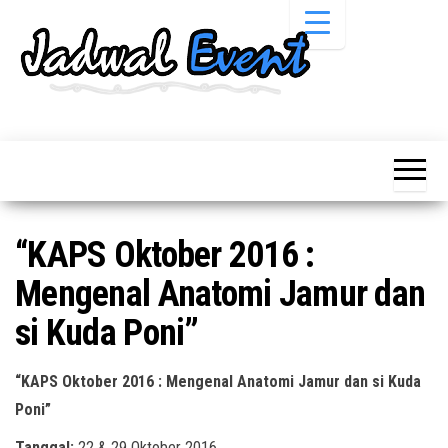
Skip
to
the
content
Informasi
Jadwal
Jadwal,
Event,
Event,
Acara,
Info
Pameran,
Pameran,
Seminar,
Promo,
Acara &
“KAPS Oktober 2016 :
Bazaar,
Promo
Workshop,
Mengenal Anatomi Jamur dan
Job Fair,
Terbaru
Lomba dll.
si Kuda Poni”
“KAPS Oktober 2016 : Mengenal Anatomi Jamur dan si Kuda
Poni”
Tanggal:
22 & 29 Oktober 2016