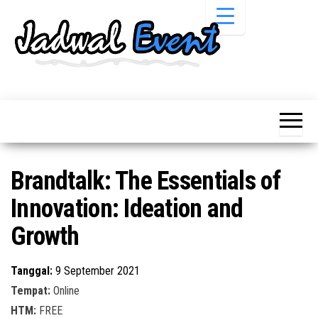
Skip
to
the
content
Informasi
Jadwal
Jadwal,
Event,
Event,
Acara,
Info
Pameran,
Pameran,
Seminar,
Promo,
Acara &
Brandtalk: The Essentials of
Bazaar,
Promo
Workshop,
Innovation: Ideation and
Job Fair,
Terbaru
Lomba dll.
Growth
Tanggal:
9 September 2021
Tempat:
Online
HTM:
FREE