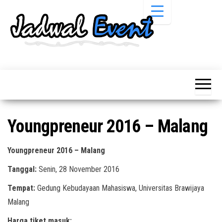
Skip
to
the
content
Informasi
Jadwal
Jadwal,
Event,
Event,
Acara,
Info
Pameran,
Pameran,
Seminar,
Promo,
Acara &
Youngpreneur 2016 – Malang
Bazaar,
Promo
Workshop,
Job Fair,
Terbaru
Youngpreneur 2016 – Malang
Lomba dll.
Tanggal:
Senin, 28 November 2016
Tempat:
Gedung Kebudayaan Mahasiswa, Universitas Brawijaya
Malang
Harga tiket masuk: