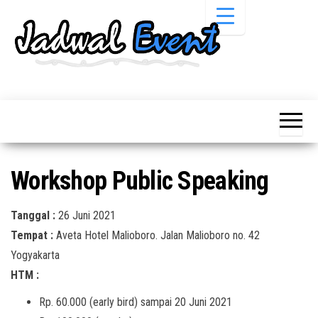
Skip
to
the
content
Informasi
Jadwal
Jadwal,
Event,
Event,
Acara,
Info
Pameran,
Pameran,
Seminar,
Promo,
Acara &
Workshop Public Speaking
Bazaar,
Promo
Workshop,
Job Fair,
Terbaru
Tanggal :
26 Juni 2021
Lomba dll.
Tempat :
Aveta Hotel Malioboro. Jalan Malioboro no. 42
Yogyakarta
HTM :
Rp. 60.000 (early bird) sampai 20 Juni 2021