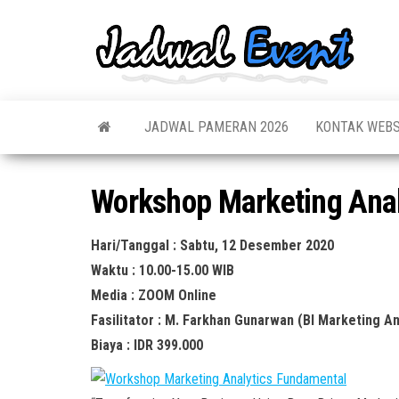
Skip
to
Jadw
Informas
the
Jadwal,
Event
Event,
content
Acara,
Info
Pameran
Pame
JADWAL PAMERAN 2026
KONTAK WEBS
Seminar,
Promo,
Acar
Bazaar,
Prom
Worksho
Workshop Marketing Ana
Job Fair,
Terb
Lomba dl
Hari/Tanggal : Sabtu, 12 Desember 2020
Waktu : 10.00-15.00 WIB
Media : ZOOM Online
Fasilitator : M. Farkhan Gunarwan (BI Marketing An
Biaya : IDR 399.000