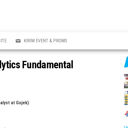
al
i
,
,
ran,
ITE
KIRIM EVENT & PROMO
a &
o
p,
lytics Fundamental
aru
l.
alyst at Gojek)
Us