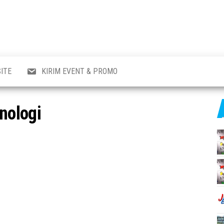
al
i
,
,
ran,
ITE
KIRIM EVENT & PROMO
a &
o
p,
nologi
aru
l.