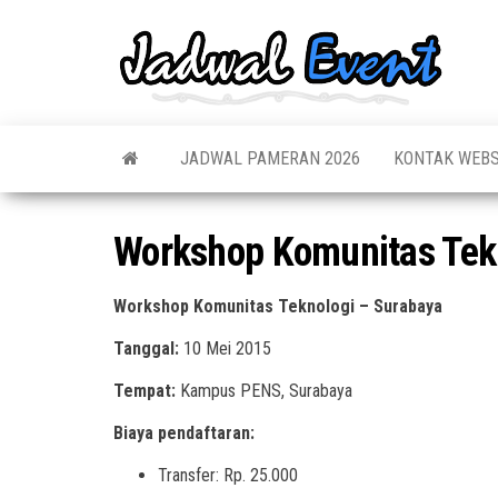
Skip
to
Jadw
Informas
the
Jadwal,
Event
Event,
content
Acara,
Info
Pameran
Pame
JADWAL PAMERAN 2026
KONTAK WEBS
Seminar,
Promo,
Acar
Bazaar,
Prom
Worksho
Workshop Komunitas Tek
Job Fair,
Terb
Lomba dl
Workshop Komunitas Teknologi – Surabaya
Tanggal:
10 Mei 2015
Tempat:
Kampus PENS, Surabaya
Biaya pendaftaran:
Transfer: Rp. 25.000