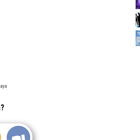
baya
a?