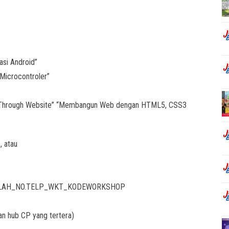
si Android”
icrocontroler”
ld Through Website” “Membangun Web dengan HTML5, CSS3
 atau
LAH_NO.TELP_WKT_KODEWORKSHOP
an hub CP yang tertera)