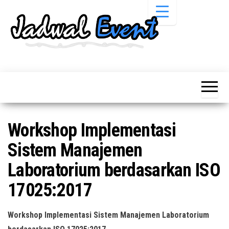
Skip
to
the
content
Informasi
Jadwal
Jadwal,
Event,
Event,
Acara,
Info
Pameran,
Pameran,
Seminar,
Promo,
Acara &
Workshop Implementasi
Bazaar,
Promo
Workshop,
Sistem Manajemen
Job Fair,
Terbaru
Lomba dll.
Laboratorium berdasarkan ISO
17025:2017
Workshop Implementasi Sistem Manajemen Laboratorium