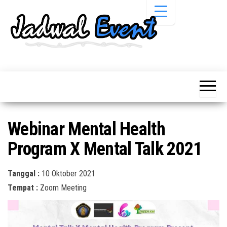
Skip
to
the
content
Informasi
Jadwal
Jadwal,
Event,
Event,
Acara,
Info
Pameran,
Pameran,
Seminar,
Promo,
Acara &
Webinar Mental Health
Bazaar,
Promo
Workshop,
Program X Mental Talk 2021
Job Fair,
Terbaru
Lomba dll.
Tanggal :
10 Oktober 2021
Tempat :
Zoom Meeting