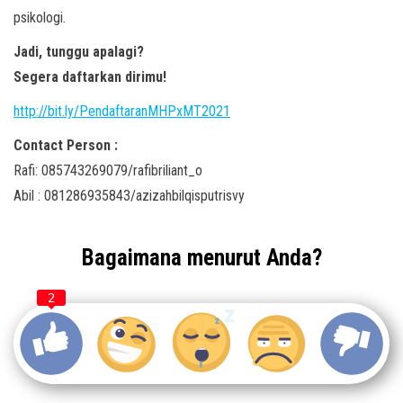
psikologi.
Jadi, tunggu apalagi?
Segera daftarkan dirimu!
http://bit.ly/PendaftaranMHPxMT2021
Contact Person :
Rafi: 085743269079/rafibriliant_o
Abil : 081286935843/azizahbilqisputrisvy
Bagaimana menurut Anda?
2