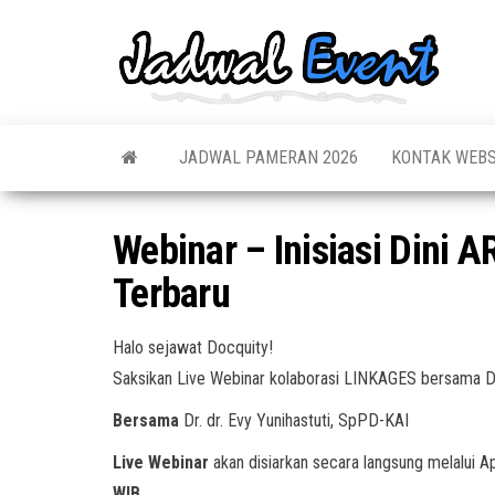
Skip
to
Jadw
Informas
the
Jadwal,
Event
Event,
content
Acara,
Info
Pameran
Pame
JADWAL PAMERAN 2026
KONTAK WEBS
Seminar,
Promo,
Acar
Bazaar,
Prom
Worksho
Webinar – Inisiasi Dini
Job Fair,
Terb
Lomba dl
Terbaru
Halo sejawat Docquity!
Saksikan Live Webinar kolaborasi LINKAGES bersama Do
Bersama
Dr. dr. Evy Yunihastuti, SpPD-KAI
Live Webinar
akan disiarkan secara langsung melalui Ap
WIB