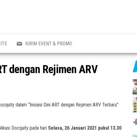
al
i
,
,
ran,
ITE
KIRIM EVENT & PROMO
a &
o
p,
 ART dengan Rejimen ARV
aru
l.
cquity dalam “Inisiasi Dini ART dengan Rejimen ARV Terbaru”
likasi Docquity pada hari
Selasa, 26 Januari 2021 pukul 13.30
Us