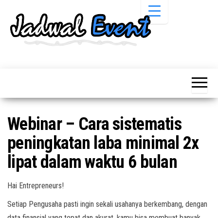
Skip
to
the
content
Informasi
Jadwal
Jadwal,
Event,
Event,
Acara,
Info
Pameran,
Pameran,
Seminar,
Promo,
Acara &
Webinar – Cara sistematis
Bazaar,
Promo
Workshop,
peningkatan laba minimal 2x
Job Fair,
Terbaru
Lomba dll.
lipat dalam waktu 6 bulan
Hai Entrepreneurs!
Setiap Pengusaha pasti ingin sekali usahanya berkembang, dengan
data finansial yang tepat dan akurat, kamu bisa membuat banyak