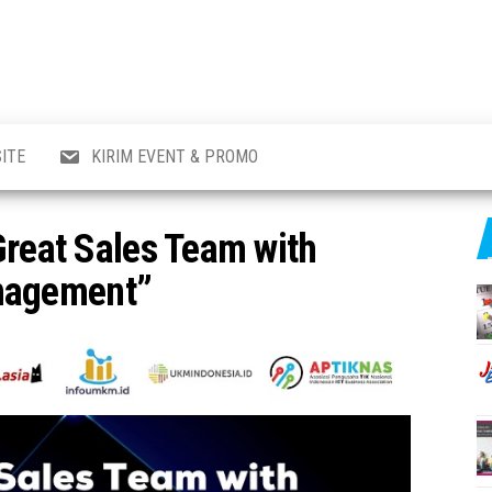
al
i
,
,
ran,
ITE
KIRIM EVENT & PROMO
a &
o
p,
Great Sales Team with
aru
l.
nagement”