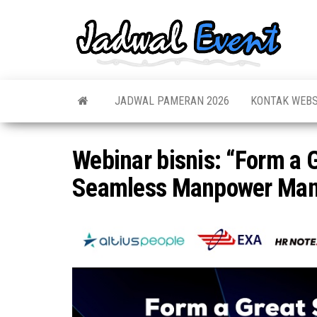
Skip
to
Jadw
Informas
the
Jadwal,
Event
Event,
content
Acara,
Info
Pameran
Pame
JADWAL PAMERAN 2026
KONTAK WEBS
Seminar,
Promo,
Acar
Bazaar,
Prom
Worksho
Webinar bisnis: “Form a 
Job Fair,
Terb
Lomba dl
Seamless Manpower Ma