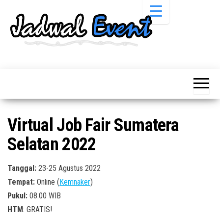
Skip
to
the
content
Informasi
Jadwal
Jadwal,
Event,
Event,
Acara,
Info
Pameran,
Pameran,
Seminar,
Promo,
Acara &
Virtual Job Fair Sumatera
Bazaar,
Promo
Workshop,
Selatan 2022
Job Fair,
Terbaru
Lomba dll.
Tanggal:
23-25 Agustus 2022
Tempat:
Online (
Kemnaker
)
Pukul:
08.00 WIB
HTM
: GRATIS!