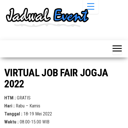
Skip
to
the
content
Informasi
Jadwal
Jadwal,
Event,
Event,
Acara,
Info
Pameran,
Pameran,
Seminar,
Promo,
Acara &
VIRTUAL JOB FAIR JOGJA
Bazaar,
Promo
Workshop,
2022
Job Fair,
Terbaru
Lomba dll.
HTM :
GRATIS
Hari :
Rabu – Kamis
Tanggal :
18-19 Mei 2022
Waktu :
08.00-15.00 WIB