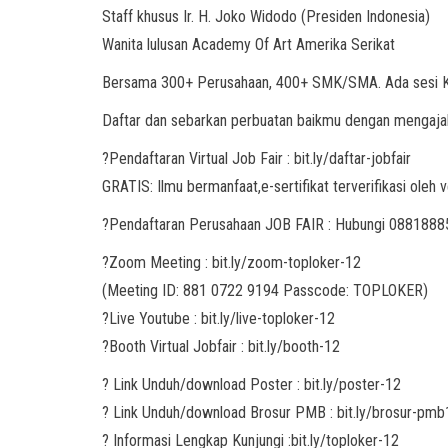
Staff khusus Ir. H. Joko Widodo (Presiden Indonesia)
Wanita lulusan Academy Of Art Amerika Serikat
Bersama 300+ Perusahaan, 400+ SMK/SMA. Ada sesi Konsu
Daftar dan sebarkan perbuatan baikmu dengan mengaj
?Pendaftaran Virtual Job Fair : bit.ly/daftar-jobfair
GRATIS: Ilmu bermanfaat,e-sertifikat terverifikasi oleh 
?Pendaftaran Perusahaan JOB FAIR : Hubungi 088188
?Zoom Meeting : bit.ly/zoom-toploker-12
(Meeting ID: 881 0722 9194 Passcode: TOPLOKER)
?Live Youtube : bit.ly/live-toploker-12
?Booth Virtual Jobfair : bit.ly/booth-12
? Link Unduh/download Poster : bit.ly/poster-12
? Link Unduh/download Brosur PMB : bit.ly/brosur-pmb
? Informasi Lengkap Kunjungi :bit.ly/toploker-12