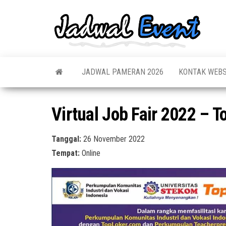
Skip
to
Jadw
Informas
the
Jadwal,
Event
Event,
content
Acara,
Info
Pameran
Pame
JADWAL PAMERAN 2026
KONTAK WEBS
Seminar,
Promo,
Acar
Bazaar,
Prom
Worksho
Virtual Job Fair 2022 – 
Job Fair,
Terb
Lomba dl
Tanggal:
26 November 2022
Tempat:
Online