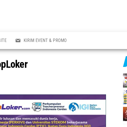
al
i
,
,
ran,
ITE
KIRIM EVENT & PROMO
a &
o
p,
TopLoker
aru
l.