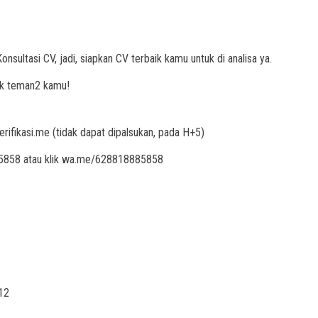
ltasi CV, jadi, siapkan CV terbaik kamu untuk di analisa ya.
ak teman2 kamu!
verifikasi.me (tidak dapat dipalsukan, pada H+5)
85858 atau klik wa.me/628818885858
12