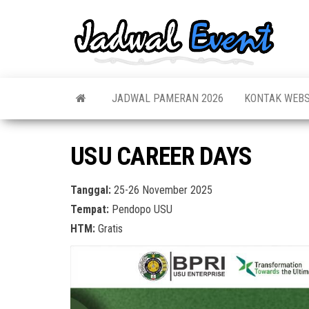
Skip
to
Jadw
Informas
the
Jadwal,
Event
Event,
content
Acara,
Info
Pameran
Pame
JADWAL PAMERAN 2026
KONTAK WEBS
Seminar,
Promo,
Acar
Bazaar,
Prom
Worksho
USU CAREER DAYS
Job Fair,
Terb
Lomba dl
Tanggal:
25-26 November 2025
Tempat:
Pendopo USU
HTM:
Gratis