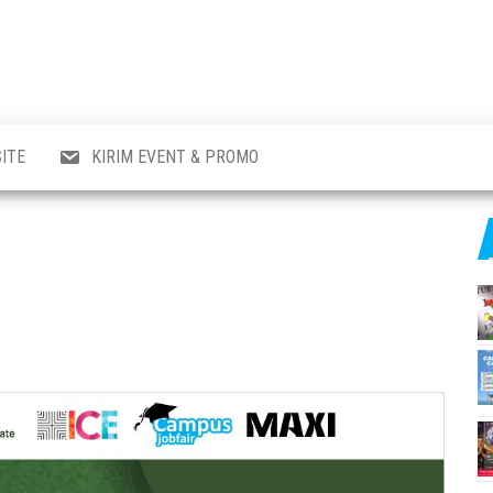
al
i
,
,
ran,
ITE
KIRIM EVENT & PROMO
a &
o
p,
aru
l.