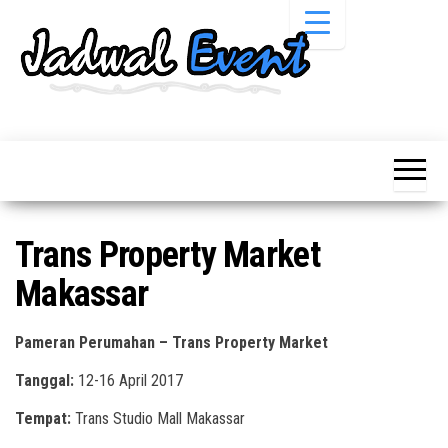
Skip
to
the
content
Informasi
Jadwal
Jadwal,
Event,
Event,
Acara,
Info
Pameran,
Pameran,
Seminar,
Promo,
Acara &
Trans Property Market
Bazaar,
Promo
Workshop,
Makassar
Job Fair,
Terbaru
Lomba dll.
Pameran Perumahan – Trans Property Market
Tanggal:
12-16 April 2017
Tempat:
Trans Studio Mall Makassar