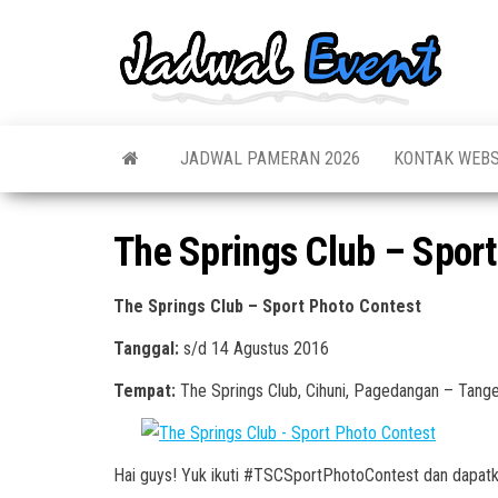
Skip
to
Jadw
Informas
the
Jadwal,
Event
Event,
content
Acara,
Info
Pameran
Pame
JADWAL PAMERAN 2026
KONTAK WEBS
Seminar,
Promo,
Acar
Bazaar,
Prom
Worksho
The Springs Club – Sport
Job Fair,
Terb
Lomba dl
The Springs Club – Sport Photo Contest
Tanggal:
s/d 14 Agustus 2016
Tempat:
The Springs Club, Cihuni, Pagedangan – Tang
Hai guys! Yuk ikuti #TSCSportPhotoContest dan dapatk