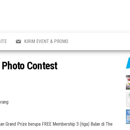
al
i
,
,
ran,
ITE
KIRIM EVENT & PROMO
a &
o
p,
 Photo Contest
aru
l.
erang
an Grand Prize berupa FREE Membership 3 (tiga) Bulan di The