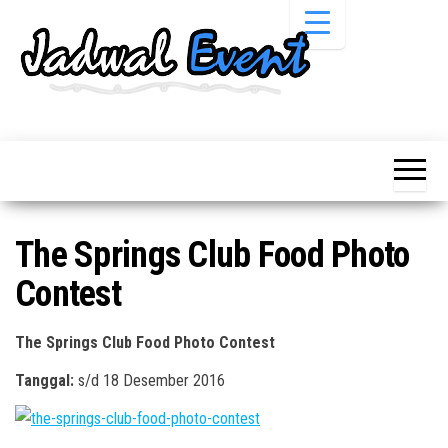
Skip
to
the
content
Informasi
Jadwal
Jadwal,
Event,
Event,
Acara,
Info
Pameran,
Pameran,
Seminar,
Promo,
Acara &
The Springs Club Food Photo
Bazaar,
Promo
Workshop,
Contest
Job Fair,
Terbaru
Lomba dll.
The Springs Club Food Photo Contest
Tanggal:
s/d 18 Desember 2016