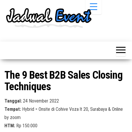
Skip
to
the
content
Informasi
Jadwal
Jadwal,
Event,
Event,
Acara,
Info
Pameran,
Pameran,
Seminar,
Promo,
Acara &
The 9 Best B2B Sales Closing
Bazaar,
Promo
Workshop,
Techniques
Job Fair,
Terbaru
Lomba dll.
Tanggal:
24 November 2022
Tempat:
Hybrid = Onsite di Cohive Voza lt 20, Surabaya & Online
by zoom
HTM:
Rp 150.000