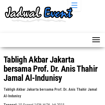
Skip
to
the
content
Informasi
Jadwal
Jadwal,
Event,
Event,
Acara,
Info
Pameran,
Pameran,
Seminar,
Promo,
Acara &
Tabligh Akbar Jakarta
Bazaar,
Promo
Workshop,
bersama Prof. Dr. Anis Thahir
Job Fair,
Terbaru
Lomba dll.
Jamal Al-Indunisy
Tabligh Akbar Jakarta bersama Prof. Dr. Anis Thahir Jamal
Al-Indunisy
Tanggal:
10 Syawal 1436 H/26 Juli 2015