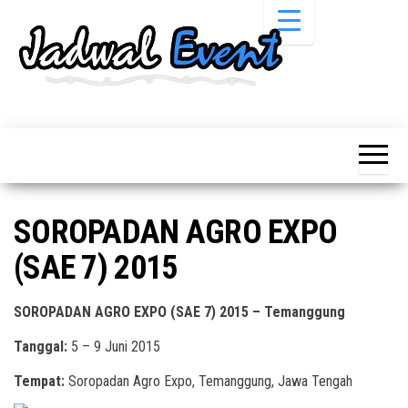
Skip
to
the
content
Informasi
Jadwal
Jadwal,
Event,
Event,
Acara,
Info
Pameran,
Pameran,
Seminar,
Promo,
Acara &
SOROPADAN AGRO EXPO
Bazaar,
Promo
Workshop,
(SAE 7) 2015
Job Fair,
Terbaru
Lomba dll.
SOROPADAN AGRO EXPO (SAE 7) 2015 – Temanggung
Tanggal:
5 – 9 Juni 2015
Tempat:
Soropadan Agro Expo, Temanggung, Jawa Tengah