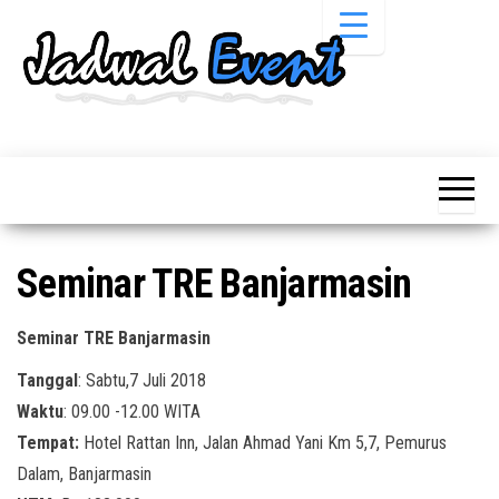
Skip
to
the
content
Informasi
Jadwal
Jadwal,
Event,
Event,
Acara,
Info
Pameran,
Pameran,
Seminar,
Promo,
Acara &
Seminar TRE Banjarmasin
Bazaar,
Promo
Workshop,
Job Fair,
Terbaru
Seminar TRE Banjarmasin
Lomba dll.
Tanggal
: Sabtu,7 Juli 2018
Waktu
: 09.00 -12.00 WITA
Tempat:
Hotel Rattan Inn, Jalan Ahmad Yani Km 5,7, Pemurus
Dalam, Banjarmasin