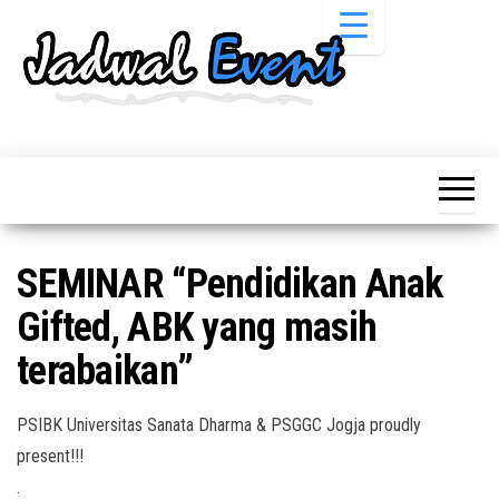
Skip
to
the
content
Informasi
Jadwal
Jadwal,
Event,
Event,
Acara,
Info
Pameran,
Pameran,
Seminar,
Promo,
Acara &
SEMINAR “Pendidikan Anak
Bazaar,
Promo
Workshop,
Gifted, ABK yang masih
Job Fair,
Terbaru
Lomba dll.
terabaikan”
PSIBK Universitas Sanata Dharma & PSGGC Jogja proudly
present!!!
.