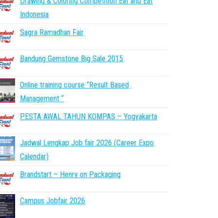
Drawing & Coloring Competition Eat and Eat
Indonesia
Sagra Ramadhan Fair
Bandung Gemstone Big Sale 2015
Online training course “Result Based
Management “
PESTA AWAL TAHUN KOMPAS – Yogyakarta
Jadwal Lengkap Job fair 2026 (Career Expo
Calendar)
Brandstart – Henry on Packaging
Campus Jobfair 2026