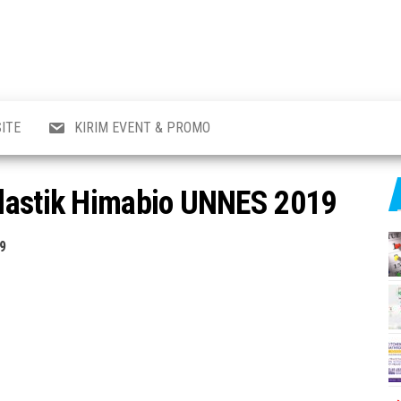
al
i
,
,
ran,
ITE
KIRIM EVENT & PROMO
a &
o
p,
lastik Himabio UNNES 2019
aru
l.
9