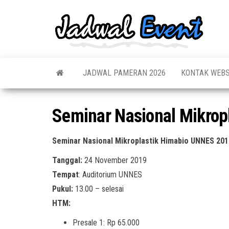
Skip
to
Jadw
Informas
the
Jadwal,
Event
Event,
content
Acara,
Info
Pameran
Pame
JADWAL PAMERAN 2026
KONTAK WEBS
Seminar,
Promo,
Acar
Bazaar,
Prom
Worksho
Seminar Nasional Mikrop
Job Fair,
Terb
Lomba dl
Seminar Nasional Mikroplastik Himabio UNNES 201
Tanggal:
24 November 2019
Tempat
: Auditorium UNNES
Pukul:
13.00 – selesai
HTM:
Presale 1: Rp 65.000