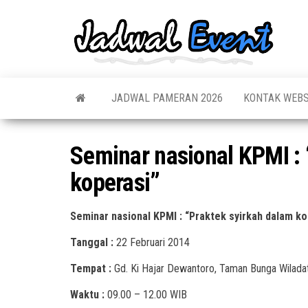
Skip
to
Jadw
Informas
the
Jadwal,
Event
Event,
content
Acara,
Info
Pameran
Pame
JADWAL PAMERAN 2026
KONTAK WEBS
Seminar,
Promo,
Acar
Bazaar,
Prom
Worksho
Seminar nasional KPMI : 
Job Fair,
Terb
Lomba dl
koperasi”
Seminar nasional KPMI : “Praktek syirkah dalam ko
Tanggal :
22 Februari 2014
Tempat :
Gd. Ki Hajar Dewantoro, Taman Bunga Wiladat
Waktu :
09.00 – 12.00 WIB