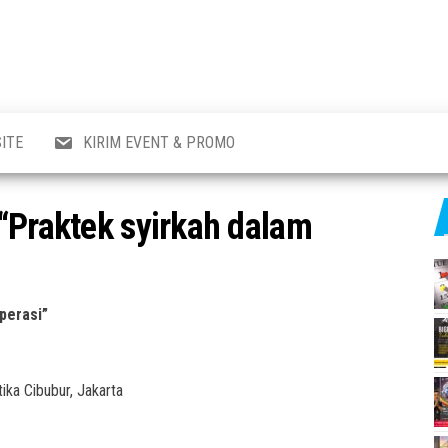
al
i
,
,
ran,
ITE
KIRIM EVENT & PROMO
a &
o
p,
“Praktek syirkah dalam
aru
l.
perasi”
ika Cibubur, Jakarta