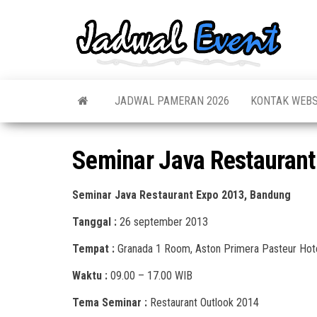
Skip
to
Jadw
Informas
the
Jadwal,
Event
Event,
content
Acara,
Info
Pameran
Pame
JADWAL PAMERAN 2026
KONTAK WEBS
Seminar,
Promo,
Acar
Bazaar,
Prom
Worksho
Seminar Java Restaurant
Job Fair,
Terb
Lomba dl
Seminar Java Restaurant Expo 2013, Bandung
Tanggal :
26 september 2013
Tempat :
Granada 1 Room, Aston Primera Pasteur Hot
Waktu :
09.00 – 17.00 WIB
Tema Seminar :
Restaurant Outlook 2014