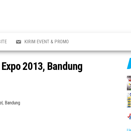
al
i
,
,
ran,
ITE
KIRIM EVENT & PROMO
a &
o
p,
 Expo 2013, Bandung
aru
l.
el, Bandung
Us