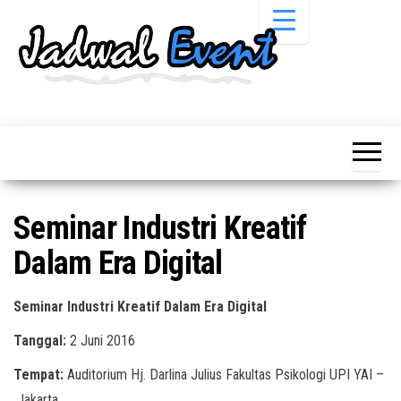
Skip
to
the
content
Informasi
Jadwal
Jadwal,
Event,
Event,
Acara,
Info
Pameran,
Pameran,
Seminar,
Promo,
Acara &
Seminar Industri Kreatif
Bazaar,
Promo
Workshop,
Dalam Era Digital
Job Fair,
Terbaru
Lomba dll.
Seminar Industri Kreatif Dalam Era Digital
Tanggal:
2 Juni 2016
Tempat:
Auditorium Hj. Darlina Julius Fakultas Psikologi UPI YAI –
Jakarta