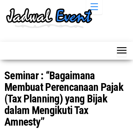
Skip
to
the
content
Informasi
Jadwal
Jadwal,
Event,
Event,
Acara,
Info
Pameran,
Pameran,
Seminar,
Promo,
Acara &
Seminar : “Bagaimana
Bazaar,
Promo
Workshop,
Membuat Perencanaan Pajak
Job Fair,
Terbaru
Lomba dll.
(Tax Planning) yang Bijak
dalam Mengikuti Tax
Amnesty”