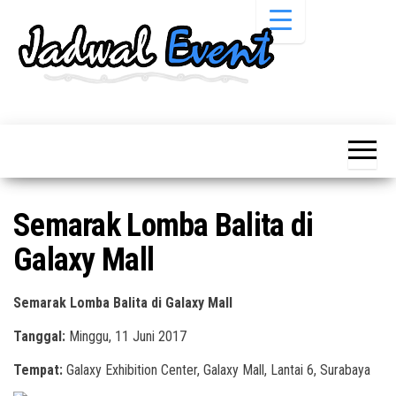
Skip
to
the
content
Informasi
Jadwal
Jadwal,
Event,
Event,
Acara,
Info
Pameran,
Pameran,
Seminar,
Promo,
Acara &
Semarak Lomba Balita di
Bazaar,
Promo
Workshop,
Galaxy Mall
Job Fair,
Terbaru
Lomba dll.
Semarak Lomba Balita di Galaxy Mall
Tanggal:
Minggu, 11 Juni 2017
Tempat:
Galaxy Exhibition Center, Galaxy Mall, Lantai 6, Surabaya