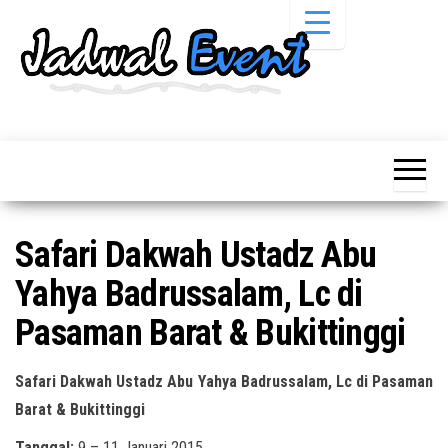
Skip
to
the
content
Informasi
Jadwal
Jadwal,
Event,
Event,
Acara,
Info
Pameran,
Pameran,
Seminar,
Promo,
Acara &
Safari Dakwah Ustadz Abu
Bazaar,
Promo
Workshop,
Yahya Badrussalam, Lc di
Job Fair,
Terbaru
Lomba dll.
Pasaman Barat & Bukittinggi
Safari Dakwah Ustadz Abu Yahya Badrussalam, Lc di Pasaman
Barat & Bukittinggi
Tanggal:
9 – 11 Januari 2015