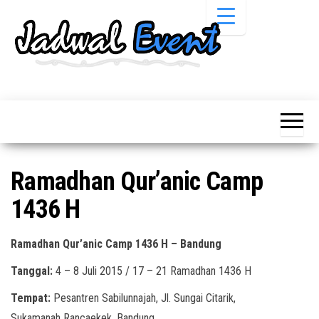
Skip
to
the
content
Informasi
Jadwal
Jadwal,
Event,
Event,
Acara,
Info
Pameran,
Pameran,
Seminar,
Promo,
Acara &
Ramadhan Qur’anic Camp
Bazaar,
Promo
Workshop,
1436 H
Job Fair,
Terbaru
Lomba dll.
Ramadhan Qur’anic Camp 1436 H – Bandung
Tanggal:
4 – 8 Juli 2015 / 17 – 21 Ramadhan 1436 H
Tempat:
Pesantren Sabilunnajah, Jl. Sungai Citarik,
Sukamanah Rancaekek, Bandung