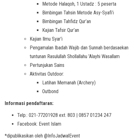
Metode Halaqoh, 1 Ustadz : 5 peserta
Bimbingan Tahsin Metode Asy-Syafi’i
Bimbingan Tahfidz Qur’an
Kajian Tafsir Qur’an
Kajian Ilmu Syar’i
Pengamalan Ibadah Wajib dan Sunnah berdasaekan
tuntunan Rasulullah Shollallahu ’Alayhi Wasallam
Pertunjukan Sains
Aktivitas Outdoor:
Latihan Memanah (Archery)
Outbond
Informasi pendaftaran:
Telp.: 021-77201928 ext. 803 | 0857 01234 247
Facebook: Event Islam
*dipublikasikan oleh @InfoJadwalEvent