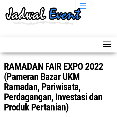
Skip
to
the
content
Informasi
Jadwal
Jadwal,
Event,
Event,
Acara,
Info
Pameran,
Pameran,
Seminar,
Promo,
Acara &
RAMADAN FAIR EXPO 2022
Bazaar,
Promo
Workshop,
(Pameran Bazar UKM
Job Fair,
Terbaru
Lomba dll.
Ramadan, Pariwisata,
Perdagangan, Investasi dan
Produk Pertanian)