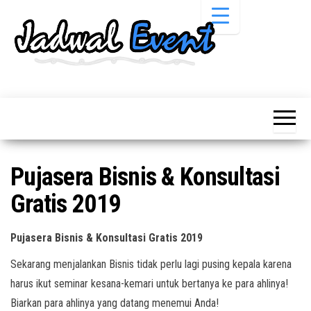
Skip
to
the
content
Informasi
Jadwal
Jadwal,
Event,
Event,
Acara,
Info
Pameran,
Pameran,
Seminar,
Promo,
Acara &
Pujasera Bisnis & Konsultasi
Bazaar,
Promo
Workshop,
Gratis 2019
Job Fair,
Terbaru
Lomba dll.
Pujasera Bisnis & Konsultasi Gratis 2019
Sekarang menjalankan Bisnis tidak perlu lagi pusing kepala karena
harus ikut seminar kesana-kemari untuk bertanya ke para ahlinya!
Biarkan para ahlinya yang datang menemui Anda!