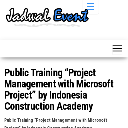
Skip
to
the
content
Informasi
Jadwal
Jadwal,
Event,
Event,
Acara,
Info
Pameran,
Pameran,
Seminar,
Promo,
Acara &
Public Training “Project
Bazaar,
Promo
Workshop,
Management with Microsoft
Job Fair,
Terbaru
Lomba dll.
Project” by Indonesia
Construction Academy
Public Training “Project Management with Microsoft