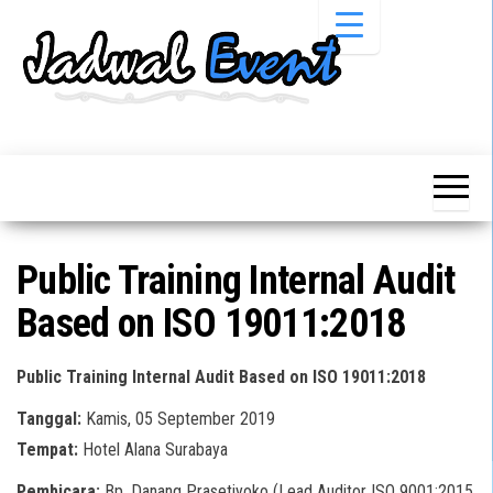
Skip
to
the
content
Informasi
Jadwal
Jadwal,
Event,
Event,
Acara,
Info
Pameran,
Pameran,
Seminar,
Promo,
Acara &
Public Training Internal Audit
Bazaar,
Promo
Workshop,
Based on ISO 19011:2018
Job Fair,
Terbaru
Lomba dll.
Public Training Internal Audit Based on ISO 19011:2018
Tanggal:
Kamis, 05 September 2019
Tempat:
Hotel Alana Surabaya
Pembicara:
Bp. Danang Prasetiyoko (Lead Auditor ISO 9001:2015