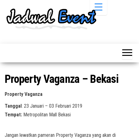
Skip
to
the
content
Informasi
Jadwal
Jadwal,
Event,
Event,
Acara,
Info
Pameran,
Pameran,
Seminar,
Promo,
Acara &
Property Vaganza – Bekasi
Bazaar,
Promo
Workshop,
Job Fair,
Terbaru
Property Vaganza
Lomba dll.
Tanggal
: 23 Januari – 03 Februari 2019
Tempat:
Metropolitan Mall Bekasi
Jangan lewatkan pameran Property Vaganza yang akan di