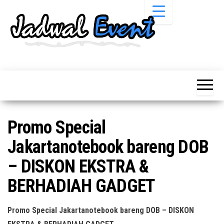
Skip
to
the
content
Informasi
Jadwal
Jadwal,
Event,
Event,
Acara,
Info
Pameran,
Pameran,
Seminar,
Promo,
Acara &
Promo Special
Bazaar,
Promo
Workshop,
Jakartanotebook bareng DOB
Job Fair,
Terbaru
Lomba dll.
– DISKON EKSTRA &
BERHADIAH GADGET
Promo Special Jakartanotebook bareng DOB – DISKON