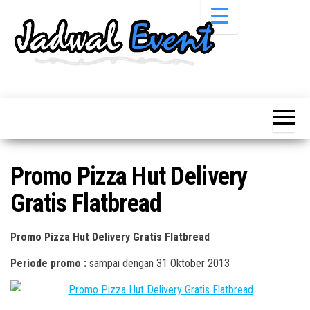
Skip
to
the
content
Informasi
Jadwal
Jadwal,
Event,
Event,
Acara,
Info
Pameran,
Pameran,
Seminar,
Promo,
Acara &
Promo Pizza Hut Delivery
Bazaar,
Promo
Workshop,
Gratis Flatbread
Job Fair,
Terbaru
Lomba dll.
Promo Pizza Hut Delivery Gratis Flatbread
Periode promo :
sampai dengan 31 Oktober 2013