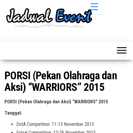
Skip
to
the
content
Informasi
Jadwal
Jadwal,
Event,
Event,
Acara,
Info
Pameran,
Pameran,
Seminar,
Promo,
Acara &
PORSI (Pekan Olahraga dan
Bazaar,
Promo
Workshop,
Aksi) “WARRIORS” 2015
Job Fair,
Terbaru
Lomba dll.
PORSI (Pekan Olahraga dan Aksi) “WARRIORS” 2015
Tanggal:
DotA Competition: 11-13 November 2015
Futsal Competition: 12-26 November 2015