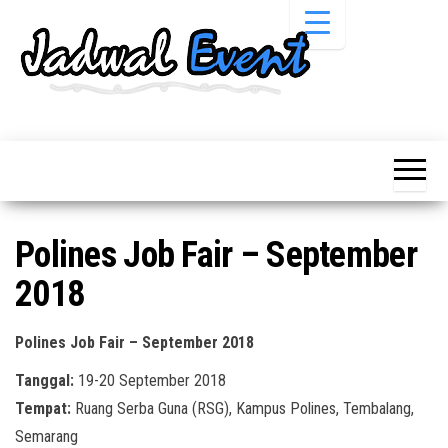
Skip
to
the
content
Informasi
Jadwal
Jadwal,
Event,
Event,
Acara,
Info
Pameran,
Pameran,
Seminar,
Promo,
Acara &
Polines Job Fair – September
Bazaar,
Promo
Workshop,
2018
Job Fair,
Terbaru
Lomba dll.
Polines Job Fair – September 2018
Tanggal:
19-20 September 2018
Tempat:
Ruang Serba Guna (RSG), Kampus Polines, Tembalang,
Semarang